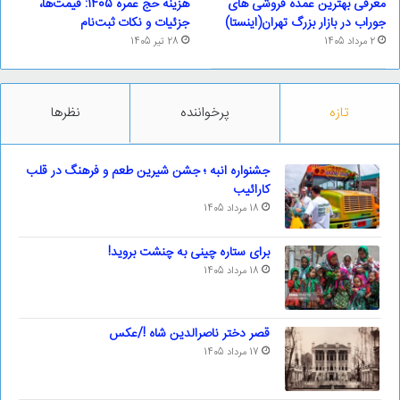
معرفی بهترین عمده فروشی های
هزینه حج عمره 1405: قیمت‌ها،
جوراب در بازار بزرگ تهران(اینستا)
جزئیات و نکات ثبت‌نام
2 مرداد 1405
28 تیر 1405
تازه
پرخواننده
نظرها
جشنواره انبه ؛ جشن شیرین طعم و فرهنگ در قلب
کارائیب
18 مرداد 1405
برای ستاره چینی به چنشت بروید!
18 مرداد 1405
قصر دختر ناصرالدین شاه !/عکس
17 مرداد 1405