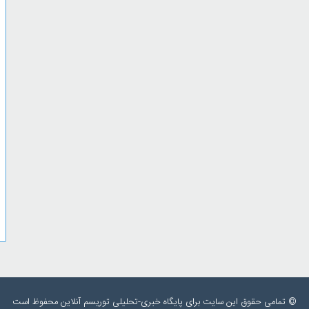
© تمامی حقوق این سایت برای پایگاه خبری-تحلیلی توریسم آنلاین محفوظ است