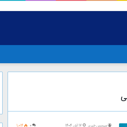
ی
سرویس خبری
17 آبان 1404
0
1,014