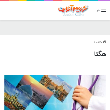
منو
خانه
/
هگتا