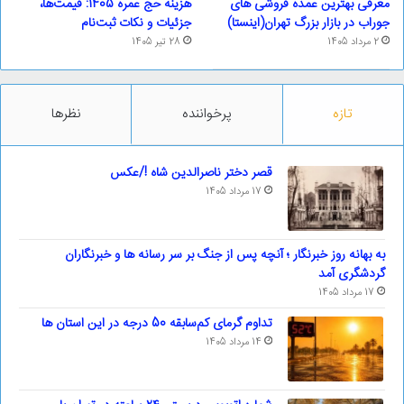
معرفی بهترین عمده فروشی های
هزینه حج عمره 1405: قیمت‌ها،
جوراب در بازار بزرگ تهران(اینستا)
جزئیات و نکات ثبت‌نام
2 مرداد 1405
28 تیر 1405
تازه
پرخواننده
نظرها
قصر دختر ناصرالدین شاه !/عکس
17 مرداد 1405
به بهانه روز خبرنگار ؛ آنچه پس از جنگ بر سر رسانه ها و خبرنگاران
گردشگری آمد
17 مرداد 1405
تداوم گرمای کم‌سابقه 50 درجه در این استان ها
14 مرداد 1405