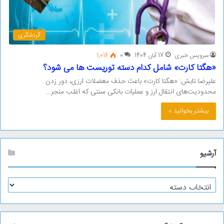
گردشگری
سرویس خبری
17 آبان 1404
0
1,016
«هگتا کارت» شامل کدام دسته توریست ها می شود؟
علیرضا تابش: «هگتا کارت» باعث حذف معضلات ارزی، دور زدن
محدودیت‌های انتقال ارز و عملیات بانکی سنتی که اغلب منجر…
بیشتر بخوانید »
آرشیو
آ
ر
ش
ی