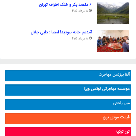
۶ مقصد بکر و خنک اطراف تهران
8 مرداد 1405
آمدیم، خانه نبودید! امضا : دایی جلال
8 مرداد 1405
آلفا بیزنس مهاجرت
موسسه مهاجرتی لوکس ویزا
مبل راحتی
قیمت موتور برق
تور ترکیه