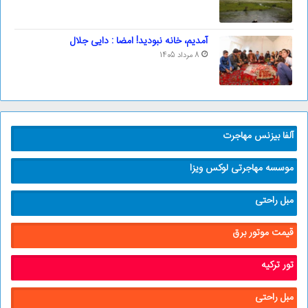
آمدیم، خانه نبودید! امضا : دایی جلال
8 مرداد 1405
آلفا بیزنس مهاجرت
موسسه مهاجرتی لوکس ویزا
مبل راحتی
قیمت موتور برق
تور ترکیه
مبل راحتی