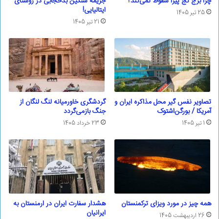
چرا برج کج پیزا سقوط نمی‌کند؟
جریمه سنگین بدحجابی در روستای
ایتالیایی!
25 تیر 1405
21 تیر 1405
تصاویر نفس گیر محل مذاکره ایران و
گردشگری خاورمیانه لنگ لنگان از
آمریکا / بورگن‌اشتوک
جنگ بازمی‌گردد
1 تیر 1405
23 خرداد 1405
همه چیز در مورد ویزای ترکمنستان
هشدار سفارت ایران در ارمنستان به
ایرانیان
26 اردیبهشت 1405