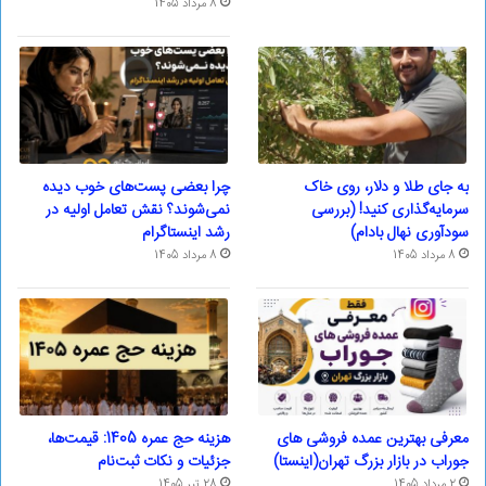
8 مرداد 1405
به جای طلا و دلار، روی خاک
چرا بعضی پست‌های خوب دیده
سرمایه‌گذاری کنید! (بررسی
نمی‌شوند؟ نقش تعامل اولیه در
سودآوری نهال بادام)
رشد اینستاگرام
8 مرداد 1405
8 مرداد 1405
معرفی بهترین عمده فروشی های
هزینه حج عمره 1405: قیمت‌ها،
جوراب در بازار بزرگ تهران(اینستا)
جزئیات و نکات ثبت‌نام
2 مرداد 1405
28 تیر 1405