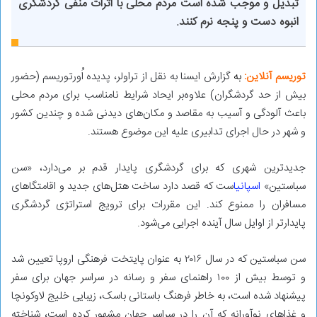
تبدیل و موجب شده است مردم محلی با اثرات منفی گردشگری
انبوه دست و پنجه نرم ‌کنند.
توریسم آنلاین:
ب
ه
گزارش ایسنا به نقل از تراولر، پدیده اُورتوریسم (حضور
بیش از حد گردشگران) علاوه‌بر ایحاد شرایط نامناسب برای مردم محلی
باعث آلودگی و آسیب به مقاصد و مکان‌های دیدنی شده و چندین کشور
و شهر در حال اجرای تدابیری علیه این موضوع هستند.
جدیدترین شهری که برای گردشگری پایدار قدم بر می‌دارد، «سن
سباستین»
اسپانیا
ست که قصد دارد ساخت هتل‌های جدید و اقامتگاهای
مسافران را ممنوع کند. این مقررات برای ترویج استراتژی گردشگری
پایدارتر از اوایل سال آینده اجرایی می‌شود.
سن سباستین که در سال ۲۰۱۶ به عنوان پایتخت فرهنگی اروپا تعیین شد
و توسط بیش از ۱۰۰ راهنمای سفر و رسانه در سراسر جهان برای سفر
پیشنهاد شده است، به خاطر فرهنگ باستانی باسک، زیبایی خلیج لاوکونچا
و غذاهای نوآورانه که آن را در سراسر جهان مشهور کرده است، شناخته