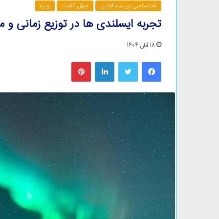
اختصاصی توریسم آنلاین
جهان گشت
ویژه
تجربه ایسلندی ها در توزیع زمانی و م
18 آبان 1404
فیس بوک
توییتر
لینکدین
‫پین‌ترست