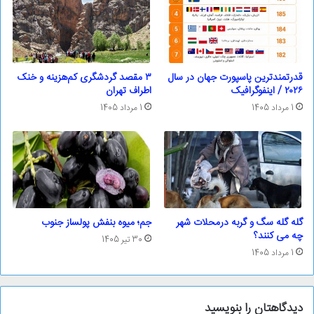
قدرتمندترین پاسپورت‌ جهان در سال
۳ مقصد گردشگری کم‌هزینه و خنک
۲۰۲۶ / اینفوگرافیک
اطراف تهران
1 مرداد 1405
1 مرداد 1405
گله گله سگ و گربه درمحلات شهر
جم؛ ‌میوه بنفش پولساز جنوب
چه می کنند؟
30 تیر 1405
1 مرداد 1405
دیدگاهتان را بنویسید