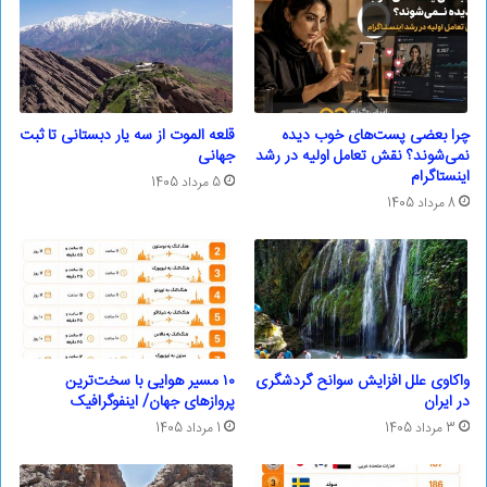
چرا بعضی پست‌های خوب دیده
قلعه الموت از سه یار دبستانی تا ثبت
نمی‌شوند؟ نقش تعامل اولیه در رشد
جهانی
اینستاگرام
5 مرداد 1405
8 مرداد 1405
واکاوی علل افزایش سوانح گردشگری
۱۰ مسیر هوایی با سخت‌ترین
در ایران
پروازهای جهان/ اینفوگرافیک
3 مرداد 1405
1 مرداد 1405