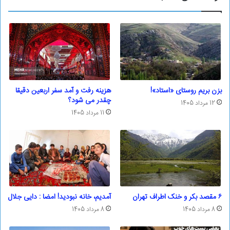
بزن بریم روستای «استاد»!
هزینه رفت و آمد سفر اربعین دقیقا
چقدر می شود؟
12 مرداد 1405
11 مرداد 1405
۶ مقصد بکر و خنک اطراف تهران
آمدیم، خانه نبودید! امضا : دایی جلال
8 مرداد 1405
8 مرداد 1405