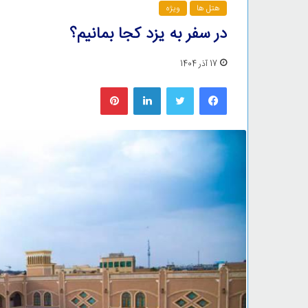
هتل ها
ویژه
در سفر به یزد کجا بمانیم؟
17 آذر 1404
فیس بوک
توییتر
لینکدین
‫پین‌ترست