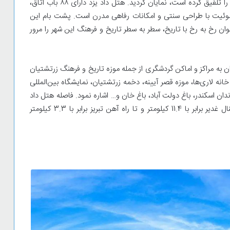
نتیجه یک هتل کلاسیک ایرانی-یزدی که سنت و مدرنیته را تلفیق کرده ‌است، نمایان گردید. هتل داد یزد دارای ۸۸ باب اتاق،
سوئیت با طراحی سنتی و امکانات رفاهی مدرن است. پشت بام این
رخ به رخ با تاریخ، سطر به سطر تاریخ و فرهنگ این شهر را مرور
 به مراکز و اماکن گردشگری از جمله موزه تاریخ و فرهنگ زرتشتیان
ه خانه لاری‌ها، موزه قصر آیینه، دخمه زرتشتیان، نمایشگاه بین‌المللی
ندان اسکندر، باغ دولت آباد، باغ خان و… اشاره نمود. فاصله هتل داد
یزد تا فرودگاه شهید صدوقی برابر با 10.1 کیلومتر، تا ترمینال غدیر برابر با 11.4 کیلومتر و تا راه آهن تبریز برابر با 3.3 کیلومتر