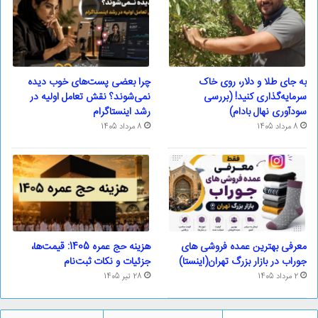
به جای طلا و دلار، روی خاک
چرا بعضی پست‌های خوب دیده
سرمایه‌گذاری کنید! (بررسی
نمی‌شوند؟ نقش تعامل اولیه در
سودآوری نهال بادام)
رشد اینستاگرام
8 مرداد 1405
8 مرداد 1405
معرفی بهترین عمده فروشی های
هزینه حج عمره 1405: قیمت‌ها،
جوراب در بازار بزرگ تهران(اینستا)
جزئیات و نکات ثبت‌نام
2 مرداد 1405
28 تیر 1405