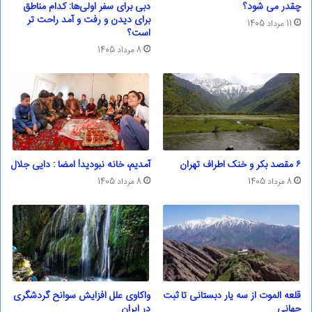
چقدر می شود؟
دبی برای سفر اولی‌ها: کدام مناطق
برای دیدن و رفت و آمد راحت تر
11 مرداد 1405
است؟
8 مرداد 1405
۶ مقصد بکر و خنک اطراف تهران
آمدیم، خانه نبودید! امضا : دایی جلال
8 مرداد 1405
8 مرداد 1405
قلعه الموت از سه یار دبستانی تا ثبت
واکاوی علل افزایش سوانح گردشگری
جهانی
در ایران