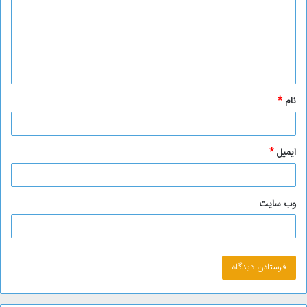
د
گ
ا
ه
*
نام
*
ایمیل
*
وب‌ سایت