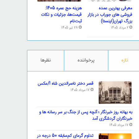
معرفی بهترین عمده
هزینه حج عمره 1405:
فروشی های جوراب در بازار
قیمت‌ها، جزئیات و نکات
بزرگ تهران(اینستا)
ثبت‌نام
2 مرداد 1405
28 تیر 1405
تازه
پرخواننده
نظرها
قصر دختر ناصرالدین شاه !/عکس
17 مرداد 1405
به بهانه روز خبرنگار ؛ آنچه پس از جنگ بر سر رسانه ها و
خبرنگاران گردشگری آمد
17 مرداد 1405
تداوم گرمای کم‌سابقه 50 درجه در