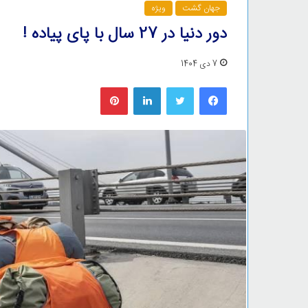
جهان گشت
ویژه
دور دنیا در 27 سال با پای پیاده !
7 دی 1404
فیس بوک
توییتر
لینکدین
‫پین‌ترست