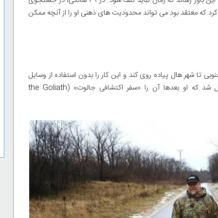
مرگ چندین همرزم، تاثیری ماندگار بر او گذاشت و او را به این باور رساند که زمان نباید تلف شود. در 29 سالگی، در جستجوی
 کرد که معتقد بود می تواند محدودیت های ذهنی او را از آنچه ممکن
ی تا شهر هال پیاده روی کند و این کار را بدون استفاده از وسایل
نقلیه موتوری انجام دهد. این ایده به پروژه ای تبدیل شد که او بعدها آن را «سفر اکتشافی جالوت» (the Goliath