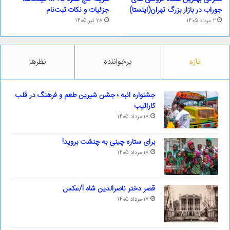
جوراب در بازار بزرگ تهران(اینستا)
جزئیات و نکات ثبت‌نام
2 مرداد 1405
28 تیر 1405
تازه
پرخواننده
نظرها
جشنواره انبه ؛ جشن شیرین طعم و فرهنگ در قلب
کارائیب
18 مرداد 1405
برای ستاره چینی به چنشت بروید!
18 مرداد 1405
قصر دختر ناصرالدین شاه !/عکس
17 مرداد 1405