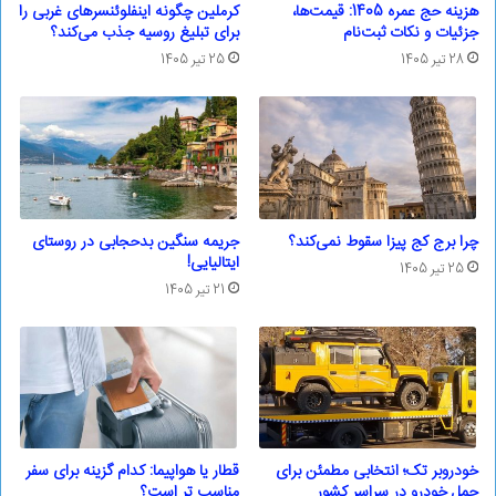
هزینه حج عمره 1405: قیمت‌ها،
کرملین چگونه اینفلوئنسرهای غربی را
جزئیات و نکات ثبت‌نام
برای تبلیغ روسیه جذب می‌کند؟
28 تیر 1405
25 تیر 1405
چرا برج کج پیزا سقوط نمی‌کند؟
جریمه سنگین بدحجابی در روستای
ایتالیایی!
25 تیر 1405
21 تیر 1405
خودروبر تک؛ انتخابی مطمئن برای
قطار یا هواپیما: کدام گزینه برای سفر
حمل خودرو در سراسر کشور
مناسب تر است؟