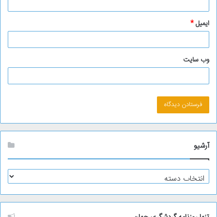
ایمیل
*
وب‌ سایت
آرشیو
آ
ر
ش
ی
و