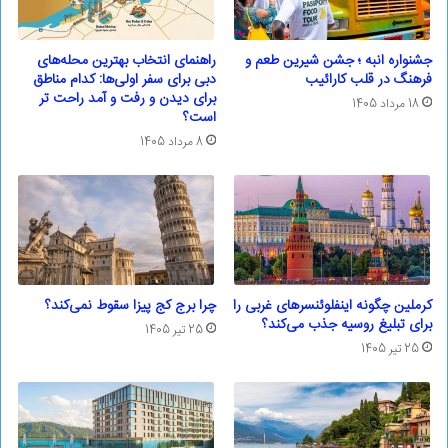
جشنواره انبه ؛ جشن شیرین طعم و
راهنمای انتخاب بهترین محله‌های
فرهنگ در قلب کارائیب
دبی برای سفر اولی‌ها: کدام مناطق
برای دیدن و رفت و آمد راحت تر
18 مرداد 1405
است؟
8 مرداد 1405
کرملین چگونه اینفلوئنسرهای غربی را
چرا برج کج پیزا سقوط نمی‌کند؟
برای تبلیغ روسیه جذب می‌کند؟
25 تیر 1405
25 تیر 1405