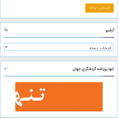
آرشیو
آ
ر
ش
ی
و
تنها روزنامه گردشگری جهان