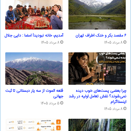
۶ مقصد بکر و خنک اطراف تهران
آمدیم، خانه نبودید! امضا : دایی جلال
8 مرداد 1405
8 مرداد 1405
چرا بعضی پست‌های خوب دیده
قلعه الموت از سه یار دبستانی تا ثبت
نمی‌شوند؟ نقش تعامل اولیه در رشد
جهانی
اینستاگرام
5 مرداد 1405
8 مرداد 1405