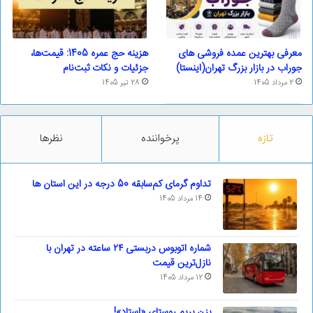
معرفی بهترین عمده فروشی های
هزینه حج عمره 1405: قیمت‌ها،
جوراب در بازار بزرگ تهران(اینستا)
جزئیات و نکات ثبت‌نام
2 مرداد 1405
28 تیر 1405
تازه
پرخواننده
نظرها
تداوم گرمای کم‌سابقه 50 درجه در این استان ها
14 مرداد 1405
شماره اتوبوس دربستی ۲۴ ساعته در تهران با
نازل‌ترین قیمت
12 مرداد 1405
بزن بریم روستای «استاد»!