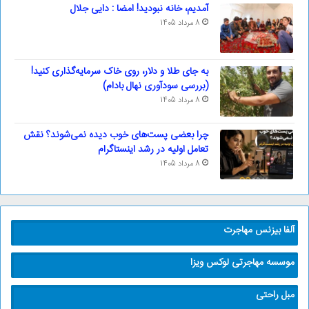
آمدیم، خانه نبودید! امضا : دایی جلال
8 مرداد 1405
به جای طلا و دلار، روی خاک سرمایه‌گذاری کنید!
(بررسی سودآوری نهال بادام)
8 مرداد 1405
چرا بعضی پست‌های خوب دیده نمی‌شوند؟ نقش
تعامل اولیه در رشد اینستاگرام
8 مرداد 1405
آلفا بیزنس مهاجرت
موسسه مهاجرتی لوکس ویزا
مبل راحتی