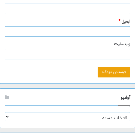
ایمیل
*
وب‌ سایت
آرشیو
آ
ر
ش
ی