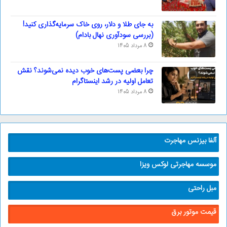
به جای طلا و دلار، روی خاک سرمایه‌گذاری کنید!
(بررسی سودآوری نهال بادام)
8 مرداد 1405
چرا بعضی پست‌های خوب دیده نمی‌شوند؟ نقش
تعامل اولیه در رشد اینستاگرام
8 مرداد 1405
آلفا بیزنس مهاجرت
موسسه مهاجرتی لوکس ویزا
مبل راحتی
قیمت موتور برق