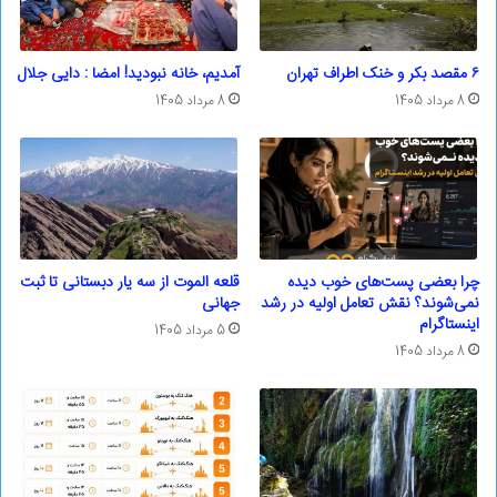
۶ مقصد بکر و خنک اطراف تهران
آمدیم، خانه نبودید! امضا : دایی جلال
8 مرداد 1405
8 مرداد 1405
چرا بعضی پست‌های خوب دیده
قلعه الموت از سه یار دبستانی تا ثبت
نمی‌شوند؟ نقش تعامل اولیه در رشد
جهانی
اینستاگرام
5 مرداد 1405
8 مرداد 1405