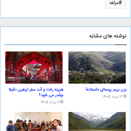
مراغه
نوشته های مشابه
بزن بریم روستای «استاد»!
هزینه رفت و آمد سفر اربعین دقیقا
چقدر می شود؟
12 مرداد 1405
11 مرداد 1405