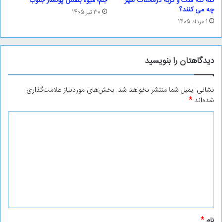
گله گله سگ و گربه درمحلات شهر
جم؛ ‌میوه بنفش پولساز جنوب
چه می کنند؟
30 تیر 1405
1 مرداد 1405
دیدگاهتان را بنویسید
نشانی ایمیل شما منتشر نخواهد شد.
بخش‌های موردنیاز علامت‌گذاری
شده‌اند
*
د
ی
د
گ
ا
ه
*
نام
*