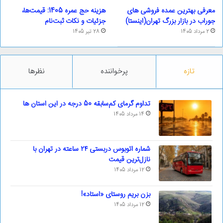
معرفی بهترین عمده فروشی های
هزینه حج عمره 1405: قیمت‌ها،
جوراب در بازار بزرگ تهران(اینستا)
جزئیات و نکات ثبت‌نام
2 مرداد 1405
28 تیر 1405
تازه
پرخواننده
نظرها
تداوم گرمای کم‌سابقه 50 درجه در این استان ها
14 مرداد 1405
شماره اتوبوس دربستی ۲۴ ساعته در تهران با
نازل‌ترین قیمت
12 مرداد 1405
بزن بریم روستای «استاد»!
12 مرداد 1405