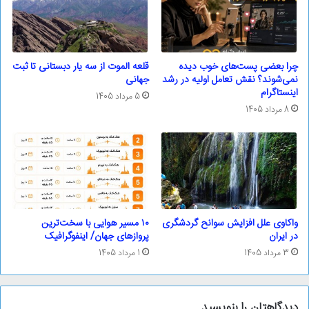
چرا بعضی پست‌های خوب دیده
قلعه الموت از سه یار دبستانی تا ثبت
نمی‌شوند؟ نقش تعامل اولیه در رشد
جهانی
اینستاگرام
5 مرداد 1405
8 مرداد 1405
واکاوی علل افزایش سوانح گردشگری
۱۰ مسیر هوایی با سخت‌ترین
در ایران
پروازهای جهان/ اینفوگرافیک
3 مرداد 1405
1 مرداد 1405
دیدگاهتان را بنویسید