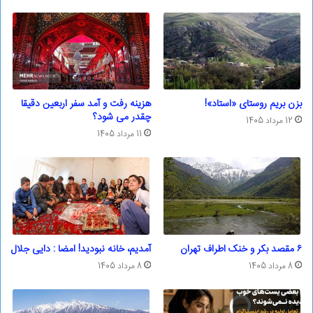
بزن بریم روستای «استاد»!
هزینه رفت و آمد سفر اربعین دقیقا
چقدر می شود؟
12 مرداد 1405
11 مرداد 1405
۶ مقصد بکر و خنک اطراف تهران
آمدیم، خانه نبودید! امضا : دایی جلال
8 مرداد 1405
8 مرداد 1405