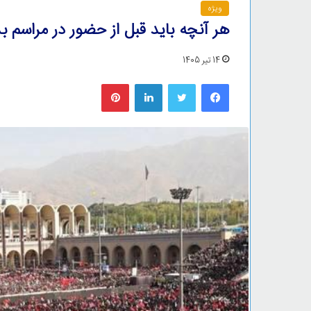
ویژه
هر آنچه باید قبل از حضور در مراسم ب
14 تیر 1405
فیس بوک
توییتر
لینکدین
‫پین‌ترست