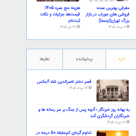
معرفی بهترین عمده
هزینه حج عمره 1405:
فروشی های جوراب در بازار
قیمت‌ها، جزئیات و نکات
بزرگ تهران(اینستا)
ثبت‌نام
2 مرداد 1405
28 تیر 1405
تازه
پرخواننده
نظرها
قصر دختر ناصرالدین شاه !/عکس
17 مرداد 1405
به بهانه روز خبرنگار ؛ آنچه پس از جنگ بر سر رسانه ها و
خبرنگاران گردشگری آمد
17 مرداد 1405
تداوم گرمای کم‌سابقه 50 درجه در