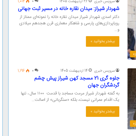
سرویس خبری
26 اردیبهشت 1405
0
1,014
شهردار شیراز: میدان نقاره خانه در مسیر ثبت جهانی
دکتر اسدی شهردار شیراز میدان نقاره خانه را نمونه‌ای ممتاز از
رویاپردازی‌های پارسی و شاهکار معماری قرن هجدهم میلادی
و…
بیشتر بخوانید »
ه
سرویس خبری
14 اردیبهشت 1405
0
1,196
جلوه گری 21 مسجد کهن شیراز پیش چشم
گردشگران جهان
به گفته شهردار شیراز مرمت مساجد با قدمت ۱۱۰۰ سال ، تنها
یک اقدام عمرانی نیست، بلکه «سنگربانی» از اصالت…
بیشتر بخوانید »
ه