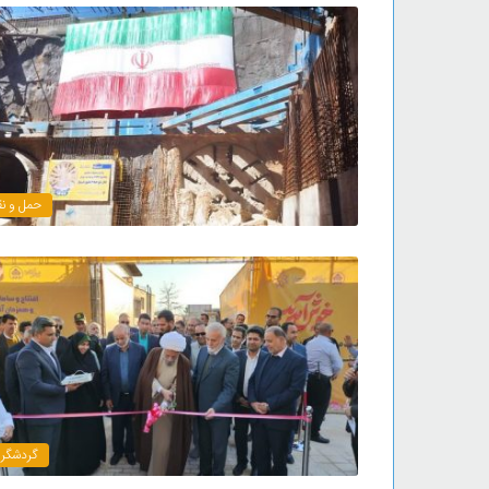
حمل و نق
گردشگر