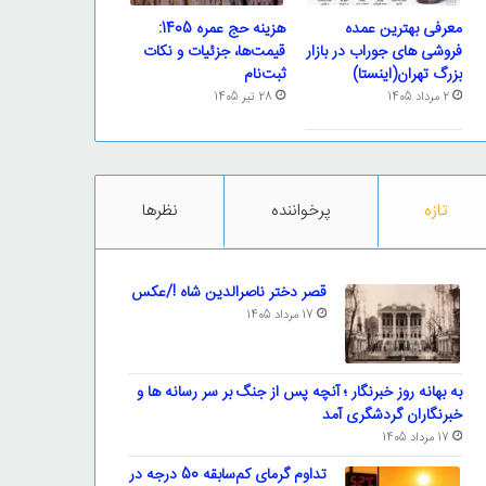
معرفی بهترین عمده
هزینه حج عمره 1405:
فروشی های جوراب در بازار
قیمت‌ها، جزئیات و نکات
بزرگ تهران(اینستا)
ثبت‌نام
2 مرداد 1405
28 تیر 1405
تازه
پرخواننده
نظرها
قصر دختر ناصرالدین شاه !/عکس
17 مرداد 1405
به بهانه روز خبرنگار ؛ آنچه پس از جنگ بر سر رسانه ها و
خبرنگاران گردشگری آمد
17 مرداد 1405
تداوم گرمای کم‌سابقه 50 درجه در