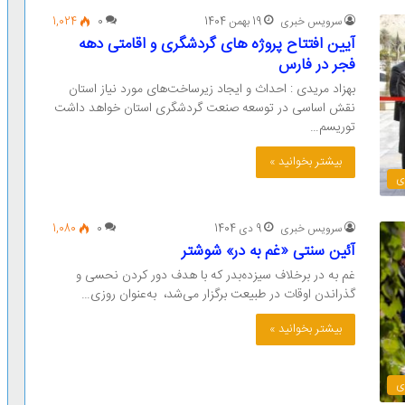
سرویس خبری
19 بهمن 1404
0
1,024
آیین افتتاح پروژه های گردشگری و اقامتی دهه
فجر در فارس
بهزاد مریدی : احداث و ایجاد زیرساخت‌های مورد نیاز استان
نقش اساسی در توسعه صنعت گردشگری استان خواهد داشت
توریسم…
بیشتر بخوانید »
ی
سرویس خبری
9 دی 1404
0
1,080
آئین سنتی «غم به در» شوشتر
غم به در برخلاف سیزده‌بدر که با هدف دور کردن نحسی و
گذراندن اوقات در طبیعت برگزار می‌شد، به‌عنوان روزی…
بیشتر بخوانید »
ی