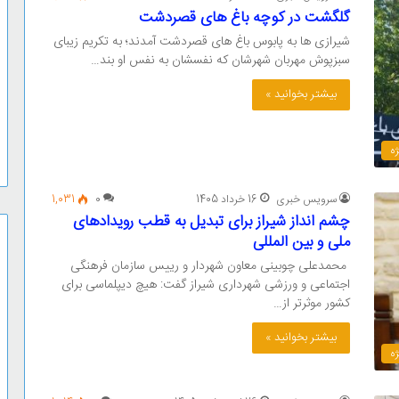
گلگشت در کوچه باغ های قصردشت
شیرازی ها به پابوس باغ های قصردشت آمدند؛ به تکریم زیبای
سبزپوش مهربان شهرشان که نفسشان به نفس او بند…
بیشتر بخوانید »
ه
سرویس خبری
16 خرداد 1405
0
1,031
چشم انداز شیراز برای تبدیل به قطب رویدادهای
ملی و بین المللی
محمدعلی چوبینی معاون شهردار و رییس سازمان فرهنگی
اجتماعی و ورزشی شهرداری شیراز گفت: هیچ دیپلماسی برای
کشور موثرتر از…
بیشتر بخوانید »
ه