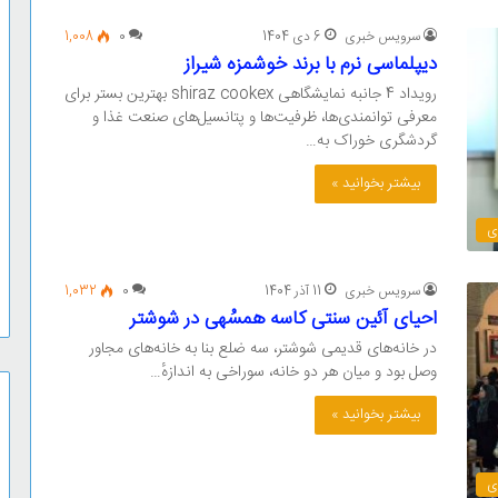
سرویس خبری
6 دی 1404
0
1,008
دیپلماسی نرم با برند خوشمزه شیراز
رویداد 4 جانبه نمایشگاهی shiraz cookex بهترین بستر برای
معرفی توانمندی‌ها، ظرفیت‌ها و پتانسیل‌های صنعت غذا و
گردشگری خوراک به…
بیشتر بخوانید »
ی
سرویس خبری
11 آذر 1404
0
1,032
احیای آئین سنتی کاسه همسُهی در شوشتر
در خانه‌های قدیمی شوشتر، سه ضلع بنا به خانه‌های مجاور
وصل بود و میان هر دو خانه، سوراخی به اندازهٔ…
بیشتر بخوانید »
ی