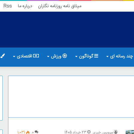
میثاق نامه روزنامه نگاران
درباره ما
Rss
چند رسانه ای
گوناگون
ورزش
اقتصادی
ف
سرویس خبری
23 خرداد 1405
0
1,031