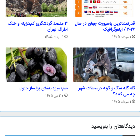
قدرتمندترین پاسپورت‌ جهان در سال
۳ مقصد گردشگری کم‌هزینه و خنک
۲۰۲۶ / اینفوگرافیک
اطراف تهران
1 مرداد 1405
1 مرداد 1405
گله گله سگ و گربه درمحلات شهر
جم؛ ‌میوه بنفش پولساز جنوب
چه می کنند؟
30 تیر 1405
1 مرداد 1405
دیدگاهتان را بنویسید