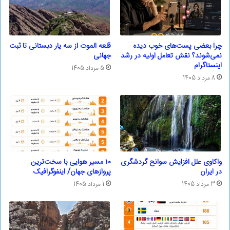
چرا بعضی پست‌های خوب دیده
قلعه الموت از سه یار دبستانی تا ثبت
نمی‌شوند؟ نقش تعامل اولیه در رشد
جهانی
اینستاگرام
5 مرداد 1405
8 مرداد 1405
واکاوی علل افزایش سوانح گردشگری
۱۰ مسیر هوایی با سخت‌ترین
در ایران
پروازهای جهان/ اینفوگرافیک
3 مرداد 1405
1 مرداد 1405