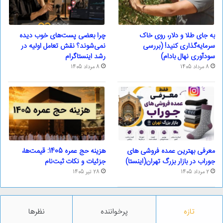
به جای طلا و دلار، روی خاک
چرا بعضی پست‌های خوب دیده
سرمایه‌گذاری کنید! (بررسی
نمی‌شوند؟ نقش تعامل اولیه در
سودآوری نهال بادام)
رشد اینستاگرام
8 مرداد 1405
8 مرداد 1405
معرفی بهترین عمده فروشی های
هزینه حج عمره 1405: قیمت‌ها،
جوراب در بازار بزرگ تهران(اینستا)
جزئیات و نکات ثبت‌نام
2 مرداد 1405
28 تیر 1405
تازه
پرخواننده
نظرها