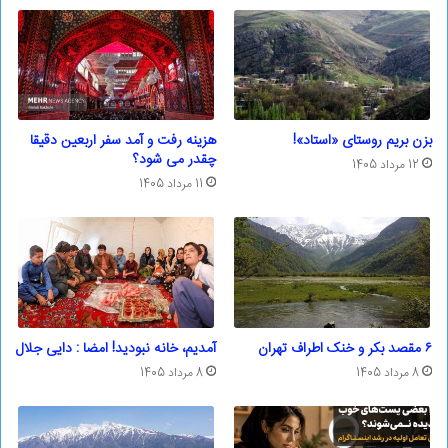
بزن بریم روستای «استاد»!
هزینه رفت و آمد سفر اربعین دقیقا
چقدر می شود؟
12 مرداد 1405
11 مرداد 1405
۶ مقصد بکر و خنک اطراف تهران
آمدیم، خانه نبودید! امضا : دایی جلال
8 مرداد 1405
8 مرداد 1405