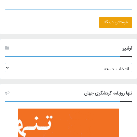
آرشیو
آ
ر
ش
ی
و
تنها روزنامه گردشگری جهان