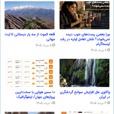
چرا بعضی پست‌های خوب دیده
قلعه الموت از سه یار دبستانی تا ثبت
نمی‌شوند؟ نقش تعامل اولیه در رشد
جهانی
اینستاگرام
5 مرداد 1405
8 مرداد 1405
واکاوی علل افزایش سوانح گردشگری
۱۰ مسیر هوایی با سخت‌ترین
در ایران
پروازهای جهان/ اینفوگرافیک
3 مرداد 1405
1 مرداد 1405