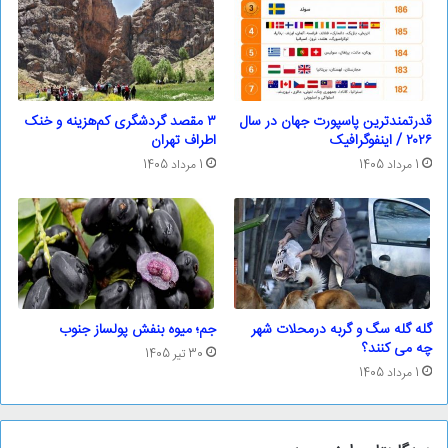
قدرتمندترین پاسپورت‌ جهان در سال
۳ مقصد گردشگری کم‌هزینه و خنک
۲۰۲۶ / اینفوگرافیک
اطراف تهران
1 مرداد 1405
1 مرداد 1405
گله گله سگ و گربه درمحلات شهر
جم؛ ‌میوه بنفش پولساز جنوب
چه می کنند؟
30 تیر 1405
1 مرداد 1405