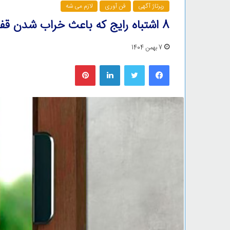
رپرتاژ آگهی
فن آوری
لازم می شه
8 اشتباه رایج که باعث خراب شدن قفل درب‌ های ضدسرقت می‌شود!
7 بهمن 1404
فیس بوک
توییتر
لینکدین
‫پین‌ترست