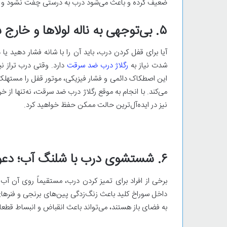
ضعیف کرده و باعث می‌شود درب به درستی چفت نشود و در د
۵. بی‌توجهی به ناله لولاها و خارج شدن از رگلاژ
آیا برای قفل کردن درب، باید آن را با شانه فشار دهید ی
شدت نیاز به
رگلاژ درب ضد سرقت
دارد. وقتی درب تراز نب
این اصطکاک دائمی و فشار فیزیکی، موتور قفل را مستهلک ک
می‌کند. با انجام به موقع رگلاژ درب ضد سرقت، نه‌تنها از 
نیز در ایده‌آل‌ترین حالت ممکن حفظ خواهید کرد.
۶. شستشوی درب با شلنگ آب؛ دعوت به زنگ‌زدگی
برخی از افراد برای تمیز کردن درب، مستقیماً روی آن آب
داخل سوراخ کلید باعث زنگ‌زدگی پین‌های برنجی و فنرها
به فضای باز هستند، می‌تواند باعث انقباض و انبساط قطعات ق