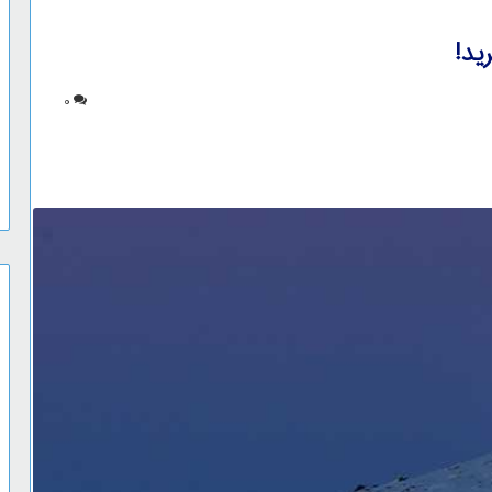
ید!
0