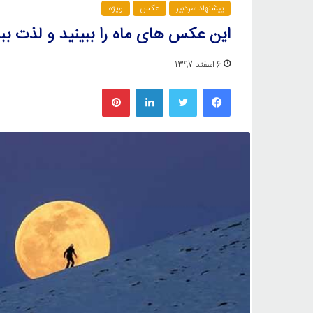
پیشنهاد سردبیر
عکس
ویژه
این عکس های ماه را ببینید و لذت ببر
6 اسفند 1397
فیس بوک
توییتر
لینکدین
‫پین‌ترست