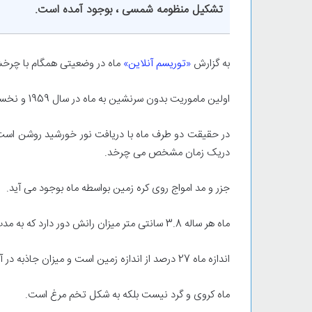
تشکیل منظومه شمسی ، بوجود آمده است.
به گزارش
«توریسم آنلاین»
ماه در وضعیتی همگام با چر
اولین ماموریت بدون سرنشین به ماه در سال 1959 و نخستین ماموریت با فرود آپولو 11 در سال 1969 انجام شد.
در حقیقت دو طرف ماه با دریافت نور خورشید روشن اس
دریک زمان مشخص می چرخد.
جزر و مد امواج روی کره زمین بواسطه ماه بوجود می آید.
ماه هر ساله 3.8 سانتی متر میزان رانش دور دارد که به مدت 50 میلیارد سال ادامه می یابد.
اندازه ماه 27 درصد از اندازه زمین است و میزان جاذبه در آن 1/6 جاذبه در زمین است.
ماه کروی و گرد نیست بلکه به شکل تخم مرغ است.