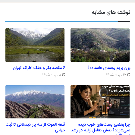
نوشته های مشابه
بزن بریم روستای «استاد»!
۶ مقصد بکر و خنک اطراف تهران
12 مرداد 1405
8 مرداد 1405
چرا بعضی پست‌های خوب دیده
قلعه الموت از سه یار دبستانی تا ثبت
نمی‌شوند؟ نقش تعامل اولیه در رشد
جهانی