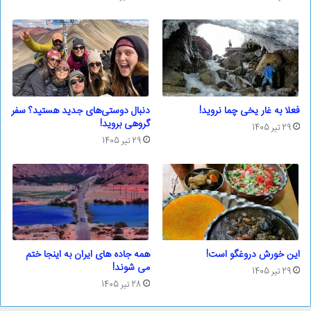
فعلا به غار یخی چما نروید!
دنبال دوستی‌های جدید هستید؟ سفر
گروهی بروید!
29 تیر 1405
29 تیر 1405
این خورش دروغگو است!
همه جاده های ایران به اینجا ختم
می شوند!
29 تیر 1405
28 تیر 1405