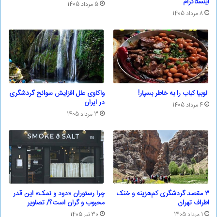
اینستاگرام
5 مرداد 1405
8 مرداد 1405
لوبیا کباب را به خاطر بسپار!
واکاوی علل افزایش سوانح گردشگری
در ایران
4 مرداد 1405
3 مرداد 1405
۳ مقصد گردشگری کم‌هزینه و خنک
چرا رستوران «دود و نمک» این قدر
اطراف تهران
محبوب و گران است؟/ تصاویر
1 مرداد 1405
30 تیر 1405