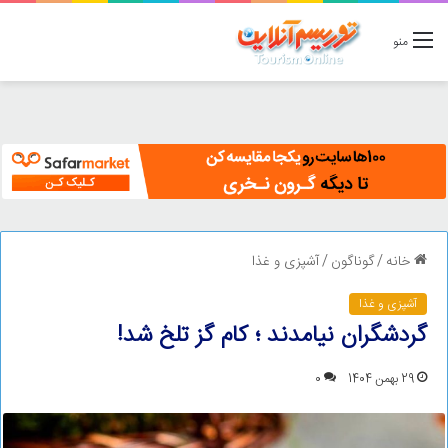
منو
خانه
/
گوناگون
/
آشپزی و غذا
آشپزی و غذا
گردشگران نیامدند ؛ کام گز تلخ شد!
29 بهمن 1404
0