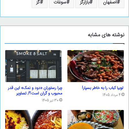
اصفهان
بازارگز
سوغات
گز
نوشته های مشابه
لوبیا کباب را به خاطر بسپار!
چرا رستوران «دود و نمک» این قدر
محبوب و گران است؟/ تصاویر
4 مرداد 1405
30 تیر 1405