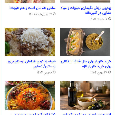
بهترین روش نگهداری حبوبات و مواد
ساجی هم نان است و هم هویت!
غذایی در آشپزخانه
21 اردیبهشت 1405
17 خرداد 1405
خرید خاویار برای سال 1405 + نکاتی
خوشمزه ترین غذاهای لرستان برای
برای خرید خاویار تازه
زمستان/ تصاویر
26 بهمن 1404
8 بهمن 1404
اشتباهات رایج در مصرف و نگهداری
25 غذای گرم که در زمستان می