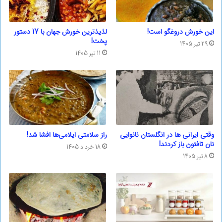
این خورش دروغگو است!
لذیذترین خورش جهان با 17 دستور
پخت!
29 تیر 1405
11 تیر 1405
وقتی ایرانی ها در انگلستان نانوایی
راز سلامتی ایلامی‌ها افشا شد!
نان تافتون باز کردند!
18 خرداد 1405
8 تیر 1405