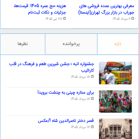
معرفی بهترین عمده فروشی های
هزینه حج عمره 1405: قیمت‌ها،
جوراب در بازار بزرگ تهران(اینستا)
جزئیات و نکات ثبت‌نام
2 مرداد 1405
28 تیر 1405
تازه
پرخواننده
نظرها
جشنواره انبه ؛ جشن شیرین طعم و فرهنگ در قلب
کارائیب
18 مرداد 1405
برای ستاره چینی به چنشت بروید!
18 مرداد 1405
قصر دختر ناصرالدین شاه !/عکس
17 مرداد 1405